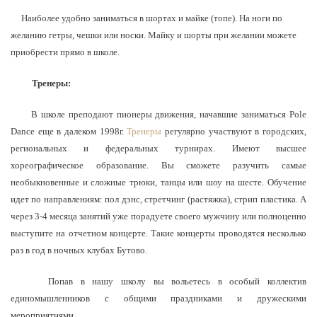
Наиболее удобно заниматься в шортах и майке (топе). На ноги по
желанию гетры, чешки или носки. Майку и шорты при желании можете
приобрести прямо в школе.
Тренеры:
В школе преподают пионеры движения, начавшие заниматься Pole
Dance еще в далеком 1998г.
Тренеры
регулярно участвуют в городских,
региональных и федеральных турнирах. Имеют высшее
хореографическое образование. Вы сможете разучить самые
необыкновенные и сложные трюки, танцы или шоу на шесте. Обучение
идет по направлениям: пол дэнс, стретчинг (растяжка), стрип пластика. А
через 3-4 месяца занятий уже порадуете своего мужчину или полноценно
выступите на отчетном концерте. Такие концерты проводятся несколько
раз в год в ночных клубах Бутово.
Попав в нашу школу вы вольетесь в особый коллектив
единомышленников с общими праздниками и дружескими
мероприятиями.