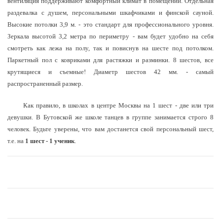
вентиляция поддерживают комфортный климат в помещении. Отдельная
раздевалка с душем, персональными шкафчиками и финской сауной.
Высокие потолки 3,9 м. - это стандарт для профессионального уровня.
Зеркала высотой 3,2 метра по периметру - вам будет удобно на себя
смотреть как лежа на полу, так и повиснув на шесте под потолком.
Паркетный пол с ковриками для растяжки и разминки. 8 шестов, все
крутящиеся и съемные! Диаметр шестов 42 мм. - самый
распространенный размер.
Как правило, в школах в центре Москвы на 1 шест - две или три
девушки. В Бутовской же школе танцев в группе занимается строго 8
человек. Будьте уверены, что вам достанется свой персональный шест,
т.е. на
1 шест - 1 ученик
.